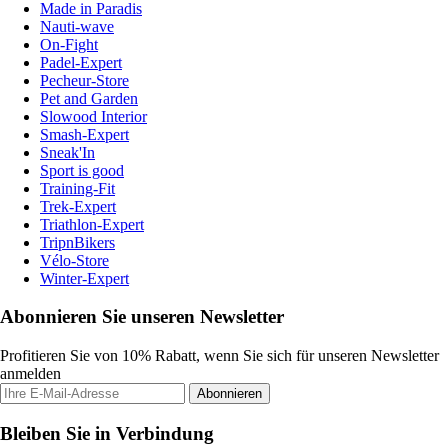
Made in Paradis
Nauti-wave
On-Fight
Padel-Expert
Pecheur-Store
Pet and Garden
Slowood Interior
Smash-Expert
Sneak'In
Sport is good
Training-Fit
Trek-Expert
Triathlon-Expert
TripnBikers
Vélo-Store
Winter-Expert
Abonnieren Sie unseren Newsletter
Profitieren Sie von 10% Rabatt, wenn Sie sich für unseren Newsletter
anmelden
Abonnieren
Bleiben Sie in Verbindung