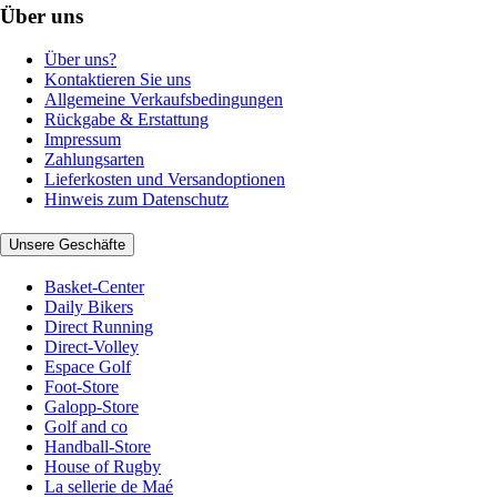
Über uns
Über uns?
Kontaktieren Sie uns
Allgemeine Verkaufsbedingungen
Rückgabe & Erstattung
Impressum
Zahlungsarten
Lieferkosten und Versandoptionen
Hinweis zum Datenschutz
Unsere Geschäfte
Basket-Center
Daily Bikers
Direct Running
Direct-Volley
Espace Golf
Foot-Store
Galopp-Store
Golf and co
Handball-Store
House of Rugby
La sellerie de Maé