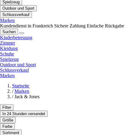
Spielzeug
Outdoor und Sport
Schlussverkauf
Marken
Kundendienst in Frankreich
Sichere Zahlung
Einfache Rückgabe
Suchen
Kinderbetreuung
Zimmer
Kleidung
Schuhe
Spielzeug
Outdoor und Sport
Schlussverkauf
Marken
Startseite
/
Marken
/
Jack & Jones
Filter
In 24 Stunden versendet
Größe
Farbe
Sortiment