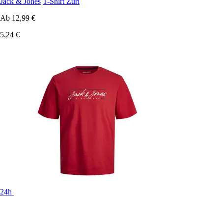
Jack & Jones
T-Shirt Zuri
Ab
12,99 €
5,24 €
24h