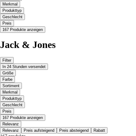
Merkmal
Produkttyp
Geschlecht
Preis
167 Produkte anzeigen
Jack & Jones
Filter
In 24 Stunden versendet
Größe
Farbe
Sortiment
Merkmal
Produkttyp
Geschlecht
Preis
167 Produkte anzeigen
Relevanz
Relevanz
Preis aufsteigend
Preis absteigend
Rabatt