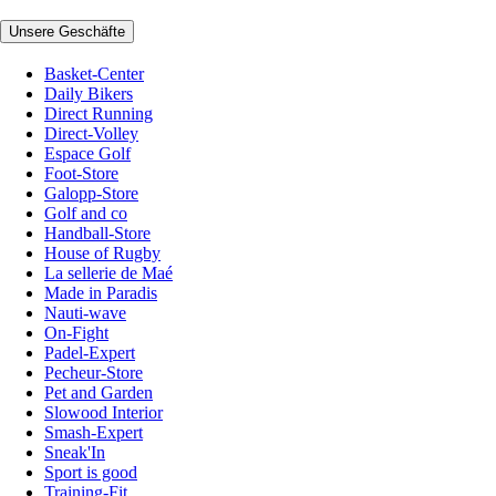
Unsere Geschäfte
Basket-Center
Daily Bikers
Direct Running
Direct-Volley
Espace Golf
Foot-Store
Galopp-Store
Golf and co
Handball-Store
House of Rugby
La sellerie de Maé
Made in Paradis
Nauti-wave
On-Fight
Padel-Expert
Pecheur-Store
Pet and Garden
Slowood Interior
Smash-Expert
Sneak'In
Sport is good
Training-Fit