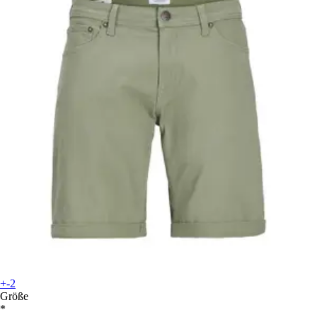
+-2
Größe
*