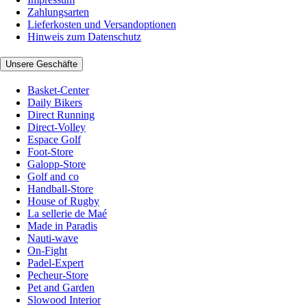
Zahlungsarten
Lieferkosten und Versandoptionen
Hinweis zum Datenschutz
Unsere Geschäfte
Basket-Center
Daily Bikers
Direct Running
Direct-Volley
Espace Golf
Foot-Store
Galopp-Store
Golf and co
Handball-Store
House of Rugby
La sellerie de Maé
Made in Paradis
Nauti-wave
On-Fight
Padel-Expert
Pecheur-Store
Pet and Garden
Slowood Interior