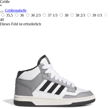
Größe
*
Größentabelle
35,5
36
36 2/3
37 1/3
38
38 2/3
39 1/3
40
Dieses Feld ist erforderlich