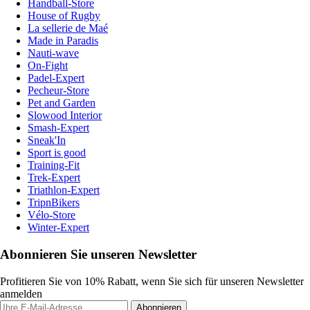
Handball-Store
House of Rugby
La sellerie de Maé
Made in Paradis
Nauti-wave
On-Fight
Padel-Expert
Pecheur-Store
Pet and Garden
Slowood Interior
Smash-Expert
Sneak'In
Sport is good
Training-Fit
Trek-Expert
Triathlon-Expert
TripnBikers
Vélo-Store
Winter-Expert
Abonnieren Sie unseren Newsletter
Profitieren Sie von 10% Rabatt, wenn Sie sich für unseren Newsletter
anmelden
Abonnieren