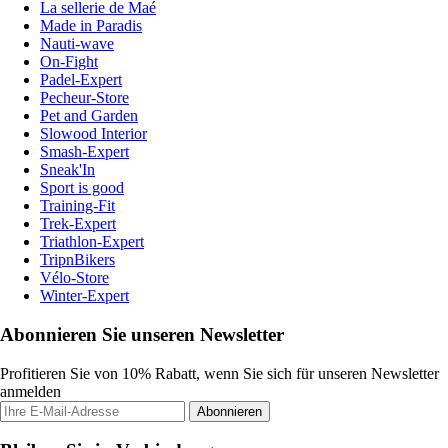
La sellerie de Maé
Made in Paradis
Nauti-wave
On-Fight
Padel-Expert
Pecheur-Store
Pet and Garden
Slowood Interior
Smash-Expert
Sneak'In
Sport is good
Training-Fit
Trek-Expert
Triathlon-Expert
TripnBikers
Vélo-Store
Winter-Expert
Abonnieren Sie unseren Newsletter
Profitieren Sie von 10% Rabatt, wenn Sie sich für unseren Newsletter
anmelden
Abonnieren