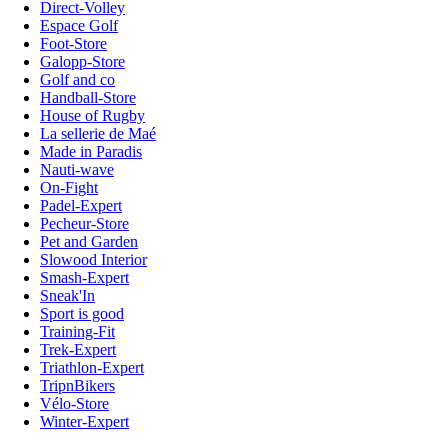
Direct-Volley
Espace Golf
Foot-Store
Galopp-Store
Golf and co
Handball-Store
House of Rugby
La sellerie de Maé
Made in Paradis
Nauti-wave
On-Fight
Padel-Expert
Pecheur-Store
Pet and Garden
Slowood Interior
Smash-Expert
Sneak'In
Sport is good
Training-Fit
Trek-Expert
Triathlon-Expert
TripnBikers
Vélo-Store
Winter-Expert