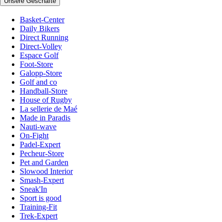
Unsere Geschäfte
Basket-Center
Daily Bikers
Direct Running
Direct-Volley
Espace Golf
Foot-Store
Galopp-Store
Golf and co
Handball-Store
House of Rugby
La sellerie de Maé
Made in Paradis
Nauti-wave
On-Fight
Padel-Expert
Pecheur-Store
Pet and Garden
Slowood Interior
Smash-Expert
Sneak'In
Sport is good
Training-Fit
Trek-Expert