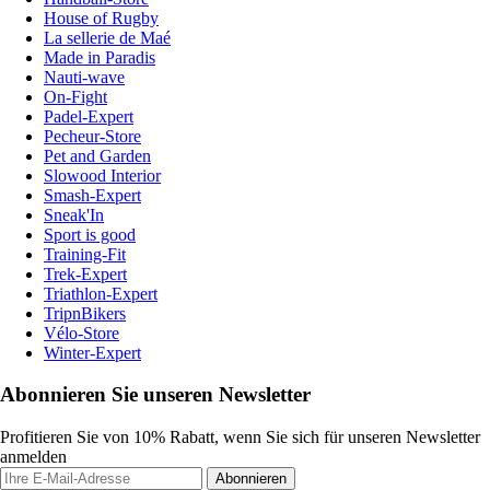
House of Rugby
La sellerie de Maé
Made in Paradis
Nauti-wave
On-Fight
Padel-Expert
Pecheur-Store
Pet and Garden
Slowood Interior
Smash-Expert
Sneak'In
Sport is good
Training-Fit
Trek-Expert
Triathlon-Expert
TripnBikers
Vélo-Store
Winter-Expert
Abonnieren Sie unseren Newsletter
Profitieren Sie von 10% Rabatt, wenn Sie sich für unseren Newsletter
anmelden
Abonnieren