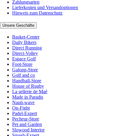
Zahlungsarten
Lieferkosten und Versandoptionen
Hinweis zum Datenschutz
Unsere Geschäfte
Basket-Center
Daily Bikers
Direct Running
Direct-Volley
Espace Golf
Foot-Store
Galopp-Store
Golf and co
Handball-Store
House of Rugby
La sellerie de Maé
Made in Paradis
Nauti-wave
On-Fight
Padel-Expert
Pecheur-Store
Pet and Garden
Slowood Interior
Smash-Expert