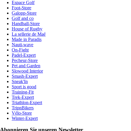
Espace Golf
Foot-Store
Galopp-Store
Golf and co
Handball-Store
House of Rugby
La sellerie de Maé
Made in Paradis
Nauti-wave
On-Fight
Padel-Expert
Pecheur-Store
Pet and Garden
Slowood Interior
Smash-Expert
Sneak'In
Sport is good
Training-Fit
Trek-Expert
Triathlon-Expert
TripnBikers
Vélo-Store
Winter-Expert
Abonnieren Sie unseren Newsletter