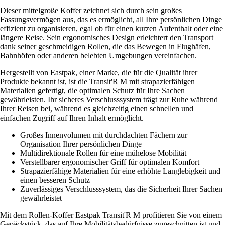
Dieser mittelgroße Koffer zeichnet sich durch sein großes
Fassungsvermögen aus, das es ermöglicht, all Ihre persönlichen Dinge
effizient zu organisieren, egal ob für einen kurzen Aufenthalt oder eine
längere Reise. Sein ergonomisches Design erleichtert den Transport
dank seiner geschmeidigen Rollen, die das Bewegen in Flughäfen,
Bahnhöfen oder anderen belebten Umgebungen vereinfachen.
Hergestellt von Eastpak, einer Marke, die für die Qualität ihrer
Produkte bekannt ist, ist die Transit'R M mit strapazierfähigen
Materialien gefertigt, die optimalen Schutz für Ihre Sachen
gewährleisten. Ihr sicheres Verschlusssystem trägt zur Ruhe während
Ihrer Reisen bei, während es gleichzeitig einen schnellen und
einfachen Zugriff auf Ihren Inhalt ermöglicht.
Großes Innenvolumen mit durchdachten Fächern zur
Organisation Ihrer persönlichen Dinge
Multidirektionale Rollen für eine mühelose Mobilität
Verstellbarer ergonomischer Griff für optimalen Komfort
Strapazierfähige Materialien für eine erhöhte Langlebigkeit und
einen besseren Schutz
Zuverlässiges Verschlusssystem, das die Sicherheit Ihrer Sachen
gewährleistet
Mit dem Rollen-Koffer Eastpak Transit'R M profitieren Sie von einem
Gepäckstück, das auf Ihre Mobilitätsbedürfnisse zugeschnitten ist und