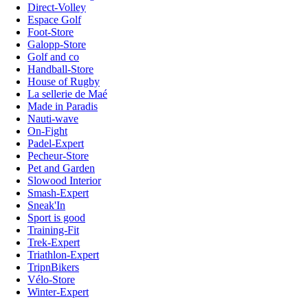
Direct-Volley
Espace Golf
Foot-Store
Galopp-Store
Golf and co
Handball-Store
House of Rugby
La sellerie de Maé
Made in Paradis
Nauti-wave
On-Fight
Padel-Expert
Pecheur-Store
Pet and Garden
Slowood Interior
Smash-Expert
Sneak'In
Sport is good
Training-Fit
Trek-Expert
Triathlon-Expert
TripnBikers
Vélo-Store
Winter-Expert