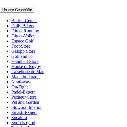
Unsere Geschäfte
Basket-Center
Daily Bikers
Direct Running
Direct-Volley
Espace Golf
Foot-Store
Galopp-Store
Golf and co
Handball-Store
House of Rugby
La sellerie de Maé
Made in Paradis
Nauti-wave
On-Fight
Padel-Expert
Pecheur-Store
Pet and Garden
Slowood Interior
Smash-Expert
Sneak'In
Sport is good