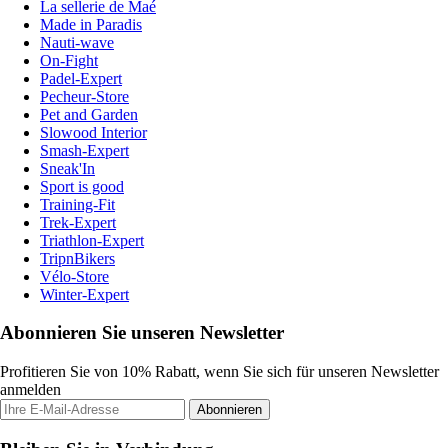
La sellerie de Maé
Made in Paradis
Nauti-wave
On-Fight
Padel-Expert
Pecheur-Store
Pet and Garden
Slowood Interior
Smash-Expert
Sneak'In
Sport is good
Training-Fit
Trek-Expert
Triathlon-Expert
TripnBikers
Vélo-Store
Winter-Expert
Abonnieren Sie unseren Newsletter
Profitieren Sie von 10% Rabatt, wenn Sie sich für unseren Newsletter
anmelden
Abonnieren