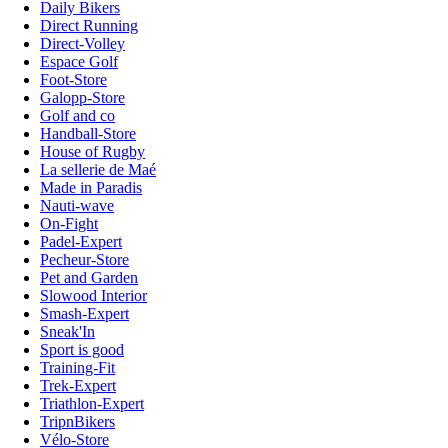
Daily Bikers
Direct Running
Direct-Volley
Espace Golf
Foot-Store
Galopp-Store
Golf and co
Handball-Store
House of Rugby
La sellerie de Maé
Made in Paradis
Nauti-wave
On-Fight
Padel-Expert
Pecheur-Store
Pet and Garden
Slowood Interior
Smash-Expert
Sneak'In
Sport is good
Training-Fit
Trek-Expert
Triathlon-Expert
TripnBikers
Vélo-Store