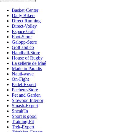
Basket-Center
Daily Bikers
Direct Running
Direct-Volley
Espace Golf
Foot-Store
Galopp-Store
Golf and co
Handball-Store
House of Rugby
La sellerie de Maé
Made in Paradis
Nauti-wave
On-Fight
Padel-Expert
Pecheur-Store
Pet and Garden
Slowood Interior
Smash-Expert
Sneak'In
Sport is good
Training-Fit
Trek-Expert