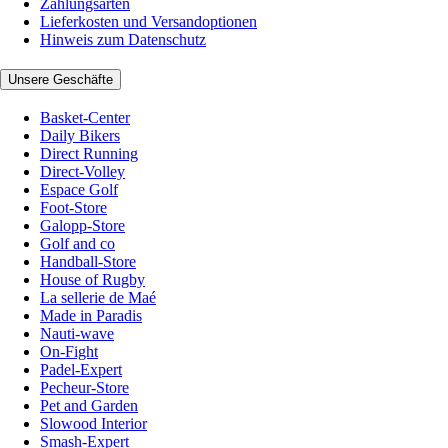
Zahlungsarten
Lieferkosten und Versandoptionen
Hinweis zum Datenschutz
Unsere Geschäfte
Basket-Center
Daily Bikers
Direct Running
Direct-Volley
Espace Golf
Foot-Store
Galopp-Store
Golf and co
Handball-Store
House of Rugby
La sellerie de Maé
Made in Paradis
Nauti-wave
On-Fight
Padel-Expert
Pecheur-Store
Pet and Garden
Slowood Interior
Smash-Expert