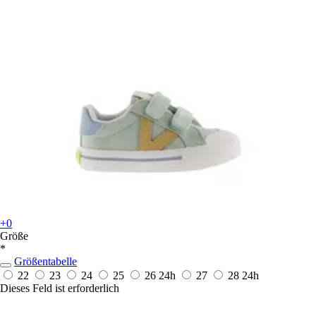
+0
Größe
*
Größentabelle
22
23
24
25
26
24h
27
28
24h
Dieses Feld ist erforderlich