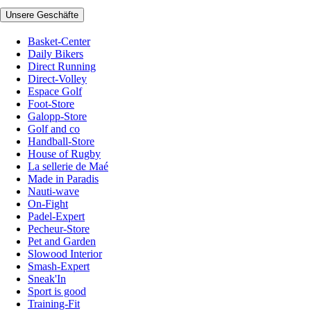
Unsere Geschäfte
Basket-Center
Daily Bikers
Direct Running
Direct-Volley
Espace Golf
Foot-Store
Galopp-Store
Golf and co
Handball-Store
House of Rugby
La sellerie de Maé
Made in Paradis
Nauti-wave
On-Fight
Padel-Expert
Pecheur-Store
Pet and Garden
Slowood Interior
Smash-Expert
Sneak'In
Sport is good
Training-Fit