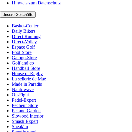
Hinweis zum Datenschutz
Unsere Geschäfte
Basket-Center
Daily Bikers
Direct Running
Direct-Volley
Espace Golf
Foot-Store
Galopp-Store
Golf and co
Handball-Store
House of Rugby
La sellerie de Maé
Made in Paradis
Nauti-wave
On-Fight
Padel-Expert
Pecheur-Store
Pet and Garden
Slowood Interior
Smash-Expert
Sneak'In
Sport is good