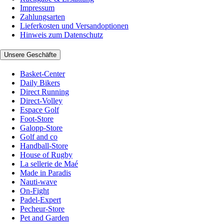
Impressum
Zahlungsarten
Lieferkosten und Versandoptionen
Hinweis zum Datenschutz
Unsere Geschäfte
Basket-Center
Daily Bikers
Direct Running
Direct-Volley
Espace Golf
Foot-Store
Galopp-Store
Golf and co
Handball-Store
House of Rugby
La sellerie de Maé
Made in Paradis
Nauti-wave
On-Fight
Padel-Expert
Pecheur-Store
Pet and Garden