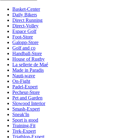
Basket-Center
Daily Bikers
Direct Running
Direct-Volley
Espace Golf
Foot-Store
Galopp-Store
Golf and co
Handball-Store
House of Rugby
La sellerie de Maé
Made in Paradis
Nauti-wave
On-Fight
Padel-Expert
Pecheur-Store
Pet and Garden
Slowood Interior
Smash-Expert
Sneak'In
Sport is good
Training-Fit
Trek-Expert
Triathlon-Expert