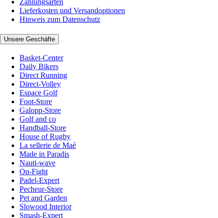
Zahlungsarten
Lieferkosten und Versandoptionen
Hinweis zum Datenschutz
Unsere Geschäfte
Basket-Center
Daily Bikers
Direct Running
Direct-Volley
Espace Golf
Foot-Store
Galopp-Store
Golf and co
Handball-Store
House of Rugby
La sellerie de Maé
Made in Paradis
Nauti-wave
On-Fight
Padel-Expert
Pecheur-Store
Pet and Garden
Slowood Interior
Smash-Expert