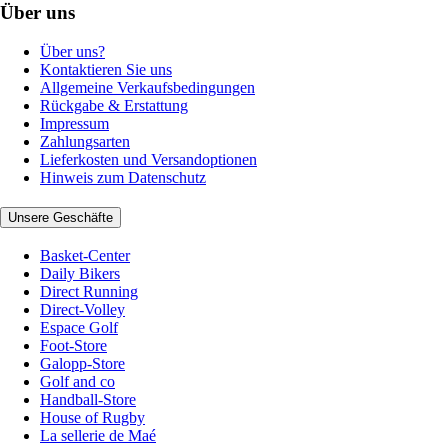
Über uns
Über uns?
Kontaktieren Sie uns
Allgemeine Verkaufsbedingungen
Rückgabe & Erstattung
Impressum
Zahlungsarten
Lieferkosten und Versandoptionen
Hinweis zum Datenschutz
Unsere Geschäfte
Basket-Center
Daily Bikers
Direct Running
Direct-Volley
Espace Golf
Foot-Store
Galopp-Store
Golf and co
Handball-Store
House of Rugby
La sellerie de Maé