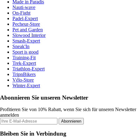
Made in Paradis
Nauti-wave
On-Fight
Padel-Expert
Pecheur-Store
Pet and Garden
Slowood Interior
Smash-Expert
Sneak'In
Sport is good
Training-Fit
Trek-Expert
Triathlon-Expert
TripnBikers
Vélo-Store
Winter-Expert
Abonnieren Sie unseren Newsletter
Profitieren Sie von 10% Rabatt, wenn Sie sich für unseren Newsletter
anmelden
Abonnieren
Bleiben Sie in Verbindung