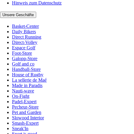
Hinweis zum Datenschutz
Unsere Geschäfte
Basket-Center
Daily Bikers
Direct Running
Direct-Volley
Espace Golf
Foot-Store
Galopp-Store
Golf and co
Handball-Store
House of Rugby
La sellerie de Maé
Made in Paradis
Nauti-wave
On-Fight
Padel-Expert
Pecheur-Store
Pet and Garden
Slowood Interior
Smash-Expert
Sneak'In
Sport is good