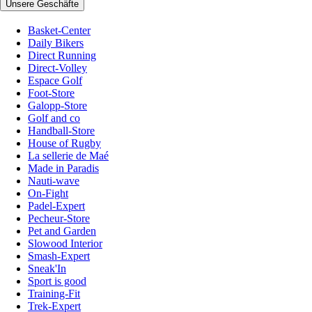
Unsere Geschäfte
Basket-Center
Daily Bikers
Direct Running
Direct-Volley
Espace Golf
Foot-Store
Galopp-Store
Golf and co
Handball-Store
House of Rugby
La sellerie de Maé
Made in Paradis
Nauti-wave
On-Fight
Padel-Expert
Pecheur-Store
Pet and Garden
Slowood Interior
Smash-Expert
Sneak'In
Sport is good
Training-Fit
Trek-Expert