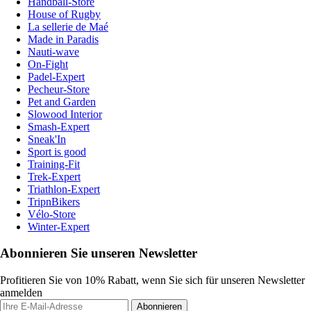
Handball-Store
House of Rugby
La sellerie de Maé
Made in Paradis
Nauti-wave
On-Fight
Padel-Expert
Pecheur-Store
Pet and Garden
Slowood Interior
Smash-Expert
Sneak'In
Sport is good
Training-Fit
Trek-Expert
Triathlon-Expert
TripnBikers
Vélo-Store
Winter-Expert
Abonnieren Sie unseren Newsletter
Profitieren Sie von 10% Rabatt, wenn Sie sich für unseren Newsletter
anmelden
Abonnieren