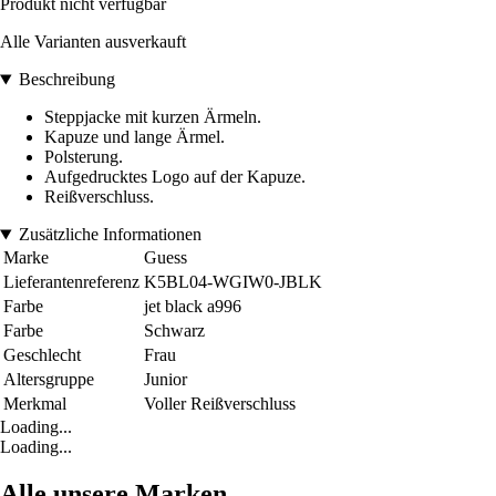
Produkt nicht verfügbar
Alle Varianten ausverkauft
Beschreibung
Steppjacke mit kurzen Ärmeln.
Kapuze und lange Ärmel.
Polsterung.
Aufgedrucktes Logo auf der Kapuze.
Reißverschluss.
Zusätzliche Informationen
Marke
Guess
Lieferantenreferenz
K5BL04-WGIW0-JBLK
Farbe
jet black a996
Farbe
Schwarz
Geschlecht
Frau
Altersgruppe
Junior
Merkmal
Voller Reißverschluss
Loading...
Loading...
Alle unsere Marken