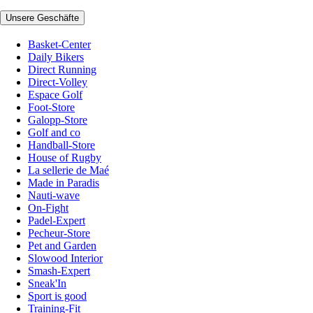
Unsere Geschäfte
Basket-Center
Daily Bikers
Direct Running
Direct-Volley
Espace Golf
Foot-Store
Galopp-Store
Golf and co
Handball-Store
House of Rugby
La sellerie de Maé
Made in Paradis
Nauti-wave
On-Fight
Padel-Expert
Pecheur-Store
Pet and Garden
Slowood Interior
Smash-Expert
Sneak'In
Sport is good
Training-Fit