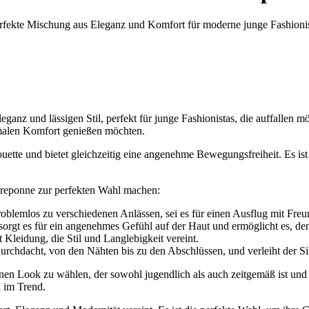
fekte Mischung aus Eleganz und Komfort für moderne junge Fashionis
nz und lässigen Stil, perfekt für junge Fashionistas, die auffallen mö
imalen Komfort genießen möchten.
ouette und bietet gleichzeitig eine angenehme Bewegungsfreiheit. Es is
Creponne zur perfekten Wahl machen:
problemlos zu verschiedenen Anlässen, sei es für einen Ausflug mit Freu
sorgt es für ein angenehmes Gefühl auf der Haut und ermöglicht es, den
 Kleidung, die Stil und Langlebigkeit vereint.
durchdacht, von den Nähten bis zu den Abschlüssen, und verleiht der Si
inen Look zu wählen, der sowohl jugendlich als auch zeitgemäß ist un
i im Trend.