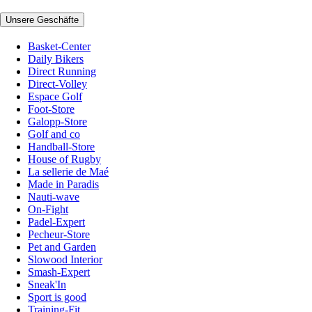
Unsere Geschäfte
Basket-Center
Daily Bikers
Direct Running
Direct-Volley
Espace Golf
Foot-Store
Galopp-Store
Golf and co
Handball-Store
House of Rugby
La sellerie de Maé
Made in Paradis
Nauti-wave
On-Fight
Padel-Expert
Pecheur-Store
Pet and Garden
Slowood Interior
Smash-Expert
Sneak'In
Sport is good
Training-Fit