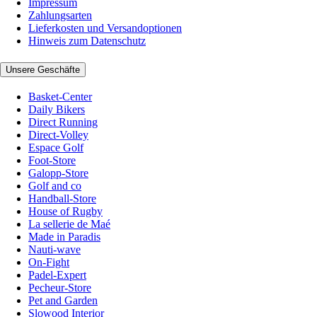
Impressum
Zahlungsarten
Lieferkosten und Versandoptionen
Hinweis zum Datenschutz
Unsere Geschäfte
Basket-Center
Daily Bikers
Direct Running
Direct-Volley
Espace Golf
Foot-Store
Galopp-Store
Golf and co
Handball-Store
House of Rugby
La sellerie de Maé
Made in Paradis
Nauti-wave
On-Fight
Padel-Expert
Pecheur-Store
Pet and Garden
Slowood Interior