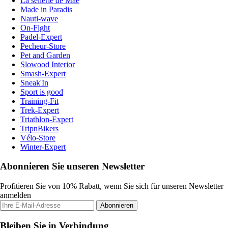
La sellerie de Maé
Made in Paradis
Nauti-wave
On-Fight
Padel-Expert
Pecheur-Store
Pet and Garden
Slowood Interior
Smash-Expert
Sneak'In
Sport is good
Training-Fit
Trek-Expert
Triathlon-Expert
TripnBikers
Vélo-Store
Winter-Expert
Abonnieren Sie unseren Newsletter
Profitieren Sie von 10% Rabatt, wenn Sie sich für unseren Newsletter
anmelden
Abonnieren
Bleiben Sie in Verbindung