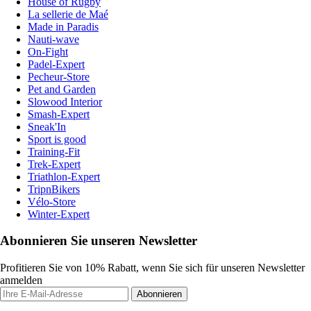
House of Rugby
La sellerie de Maé
Made in Paradis
Nauti-wave
On-Fight
Padel-Expert
Pecheur-Store
Pet and Garden
Slowood Interior
Smash-Expert
Sneak'In
Sport is good
Training-Fit
Trek-Expert
Triathlon-Expert
TripnBikers
Vélo-Store
Winter-Expert
Abonnieren Sie unseren Newsletter
Profitieren Sie von 10% Rabatt, wenn Sie sich für unseren Newsletter
anmelden
Abonnieren