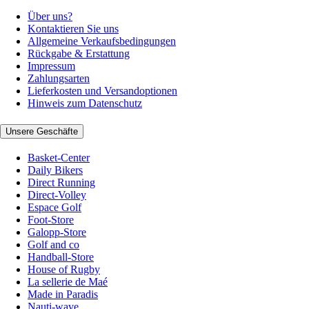
Über uns?
Kontaktieren Sie uns
Allgemeine Verkaufsbedingungen
Rückgabe & Erstattung
Impressum
Zahlungsarten
Lieferkosten und Versandoptionen
Hinweis zum Datenschutz
Unsere Geschäfte
Basket-Center
Daily Bikers
Direct Running
Direct-Volley
Espace Golf
Foot-Store
Galopp-Store
Golf and co
Handball-Store
House of Rugby
La sellerie de Maé
Made in Paradis
Nauti-wave