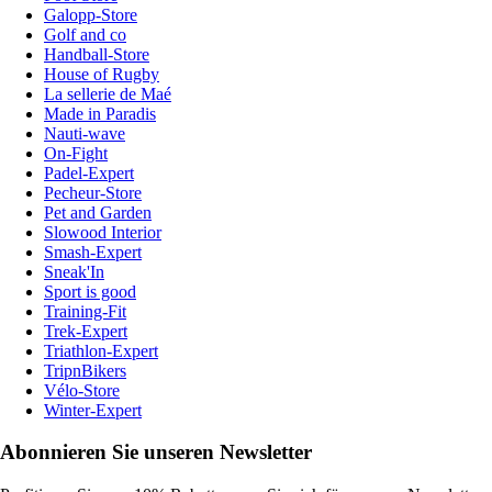
Galopp-Store
Golf and co
Handball-Store
House of Rugby
La sellerie de Maé
Made in Paradis
Nauti-wave
On-Fight
Padel-Expert
Pecheur-Store
Pet and Garden
Slowood Interior
Smash-Expert
Sneak'In
Sport is good
Training-Fit
Trek-Expert
Triathlon-Expert
TripnBikers
Vélo-Store
Winter-Expert
Abonnieren Sie unseren Newsletter