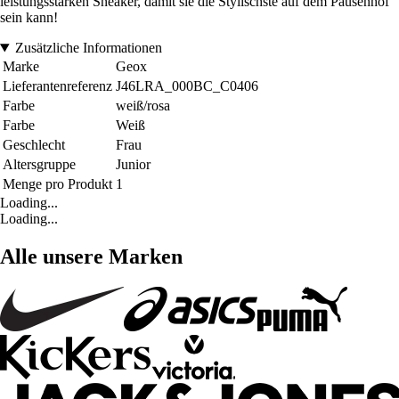
leistungsstarken Sneaker, damit sie die Stylischste auf dem Pausenhof
sein kann!
Zusätzliche Informationen
Marke
Geox
Lieferantenreferenz
J46LRA_000BC_C0406
Farbe
weiß/rosa
Farbe
Weiß
Geschlecht
Frau
Altersgruppe
Junior
Menge pro Produkt
1
Loading...
Loading...
Alle unsere Marken