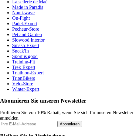
La sellerie de Maé
Made in Paradis
Nauti-wave
On-Fight
Padel-Expert
Pecheur-Store
Pet and Garden
Slowood Interior
Smash-Expert
Sneak'In
Sport is good
Training-Fit
Trek-Expert
Triathlon-Expert
TripnBikers
Vélo-Store
Winter-Expert
Abonnieren Sie unseren Newsletter
Profitieren Sie von 10% Rabatt, wenn Sie sich für unseren Newsletter
anmelden
Abonnieren