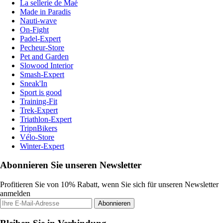
La sellerie de Maé
Made in Paradis
Nauti-wave
On-Fight
Padel-Expert
Pecheur-Store
Pet and Garden
Slowood Interior
Smash-Expert
Sneak'In
Sport is good
Training-Fit
Trek-Expert
Triathlon-Expert
TripnBikers
Vélo-Store
Winter-Expert
Abonnieren Sie unseren Newsletter
Profitieren Sie von 10% Rabatt, wenn Sie sich für unseren Newsletter
anmelden
Abonnieren