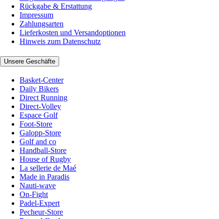
Rückgabe & Erstattung
Impressum
Zahlungsarten
Lieferkosten und Versandoptionen
Hinweis zum Datenschutz
Unsere Geschäfte
Basket-Center
Daily Bikers
Direct Running
Direct-Volley
Espace Golf
Foot-Store
Galopp-Store
Golf and co
Handball-Store
House of Rugby
La sellerie de Maé
Made in Paradis
Nauti-wave
On-Fight
Padel-Expert
Pecheur-Store