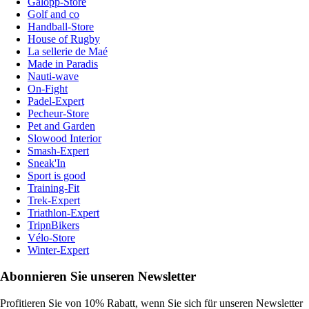
Galopp-Store
Golf and co
Handball-Store
House of Rugby
La sellerie de Maé
Made in Paradis
Nauti-wave
On-Fight
Padel-Expert
Pecheur-Store
Pet and Garden
Slowood Interior
Smash-Expert
Sneak'In
Sport is good
Training-Fit
Trek-Expert
Triathlon-Expert
TripnBikers
Vélo-Store
Winter-Expert
Abonnieren Sie unseren Newsletter
Profitieren Sie von 10% Rabatt, wenn Sie sich für unseren Newsletter