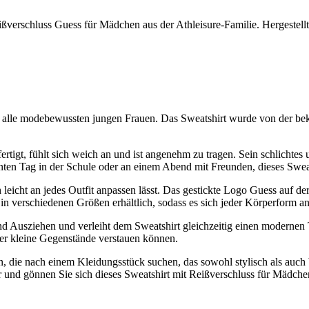
ißverschluss Guess für Mädchen aus der Athleisure-Familie. Hergeste
ür alle modebewussten jungen Frauen. Das Sweatshirt wurde von der b
rtigt, fühlt sich weich an und ist angenehm zu tragen. Sein schlichtes 
nten Tag in der Schule oder an einem Abend mit Freunden, dieses Sweat
 leicht an jedes Outfit anpassen lässt. Das gestickte Logo Guess auf de
in verschiedenen Größen erhältlich, sodass es sich jeder Körperform an
und Ausziehen und verleiht dem Sweatshirt gleichzeitig einen modernen
der kleine Gegenstände verstauen können.
n, die nach einem Kleidungsstück suchen, das sowohl stylisch als auch 
er und gönnen Sie sich dieses Sweatshirt mit Reißverschluss für Mädche