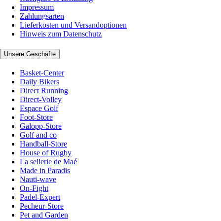
Impressum
Zahlungsarten
Lieferkosten und Versandoptionen
Hinweis zum Datenschutz
Unsere Geschäfte
Basket-Center
Daily Bikers
Direct Running
Direct-Volley
Espace Golf
Foot-Store
Galopp-Store
Golf and co
Handball-Store
House of Rugby
La sellerie de Maé
Made in Paradis
Nauti-wave
On-Fight
Padel-Expert
Pecheur-Store
Pet and Garden