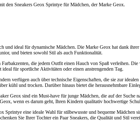
 mit den Sneakers Geox Sprintye für Mädchen, der Marke Geox.
ch und ideal für dynamische Mädchen. Die Marke Geox hat dank ihrer
ior, und bieten sowohl Stil als auch Funktionalität.
n Farbakzenten, die jedem Outfit einen Hauch von Spaß verleihen. Die 
ideal für sportliche Aktivitäten oder einen anstrengenden Tag.
ondern verfügen auch über technische Eigenschaften, die sie zur idea
 über kühl und trocken. Darüber hinaus bietet die herausnehmbare Einl
neaker Geox sind ein Must-have für junge Mädchen, die auf der Suche na
eox, wenn es darum geht, Ihren Kindern qualitativ hochwertige Schuh
x Sprintye eine ideale Wahl für stilbewusste und bequeme Mädchen si
schenken Sie Ihrer Tochter ein Paar Sneakers, die Qualität und Stil ver