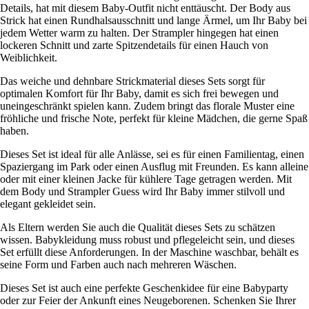
Details, hat mit diesem Baby-Outfit nicht enttäuscht. Der Body aus
Strick hat einen Rundhalsausschnitt und lange Ärmel, um Ihr Baby bei
jedem Wetter warm zu halten. Der Strampler hingegen hat einen
lockeren Schnitt und zarte Spitzendetails für einen Hauch von
Weiblichkeit.
Das weiche und dehnbare Strickmaterial dieses Sets sorgt für
optimalen Komfort für Ihr Baby, damit es sich frei bewegen und
uneingeschränkt spielen kann. Zudem bringt das florale Muster eine
fröhliche und frische Note, perfekt für kleine Mädchen, die gerne Spaß
haben.
Dieses Set ist ideal für alle Anlässe, sei es für einen Familientag, einen
Spaziergang im Park oder einen Ausflug mit Freunden. Es kann alleine
oder mit einer kleinen Jacke für kühlere Tage getragen werden. Mit
dem Body und Strampler Guess wird Ihr Baby immer stilvoll und
elegant gekleidet sein.
Als Eltern werden Sie auch die Qualität dieses Sets zu schätzen
wissen. Babykleidung muss robust und pflegeleicht sein, und dieses
Set erfüllt diese Anforderungen. In der Maschine waschbar, behält es
seine Form und Farben auch nach mehreren Wäschen.
Dieses Set ist auch eine perfekte Geschenkidee für eine Babyparty
oder zur Feier der Ankunft eines Neugeborenen. Schenken Sie Ihrer