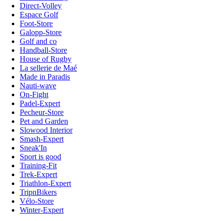
Direct-Volley
Espace Golf
Foot-Store
Galopp-Store
Golf and co
Handball-Store
House of Rugby
La sellerie de Maé
Made in Paradis
Nauti-wave
On-Fight
Padel-Expert
Pecheur-Store
Pet and Garden
Slowood Interior
Smash-Expert
Sneak'In
Sport is good
Training-Fit
Trek-Expert
Triathlon-Expert
TripnBikers
Vélo-Store
Winter-Expert