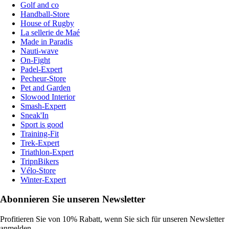
Golf and co
Handball-Store
House of Rugby
La sellerie de Maé
Made in Paradis
Nauti-wave
On-Fight
Padel-Expert
Pecheur-Store
Pet and Garden
Slowood Interior
Smash-Expert
Sneak'In
Sport is good
Training-Fit
Trek-Expert
Triathlon-Expert
TripnBikers
Vélo-Store
Winter-Expert
Abonnieren Sie unseren Newsletter
Profitieren Sie von 10% Rabatt, wenn Sie sich für unseren Newsletter
anmelden