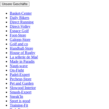
Unsere Geschäfte
Basket-Center
Daily Bikers
Direct Running
Direct-Volley
Espace Golf
Foot-Store
Galopp-Store
Golf and co
Handball-Store
House of Rugby
La sellerie de Maé
Made in Paradis
Nauti-wave
On-Fight
Padel-Expert
Pecheur-Store
Pet and Garden
Slowood Interior
Smash-Expert
Sneak'In
Sport is good
Training-Fit