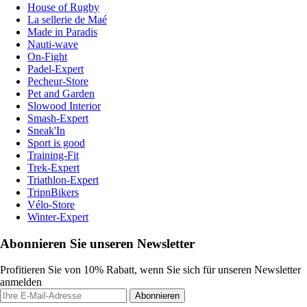
House of Rugby
La sellerie de Maé
Made in Paradis
Nauti-wave
On-Fight
Padel-Expert
Pecheur-Store
Pet and Garden
Slowood Interior
Smash-Expert
Sneak'In
Sport is good
Training-Fit
Trek-Expert
Triathlon-Expert
TripnBikers
Vélo-Store
Winter-Expert
Abonnieren Sie unseren Newsletter
Profitieren Sie von 10% Rabatt, wenn Sie sich für unseren Newsletter
anmelden
Abonnieren