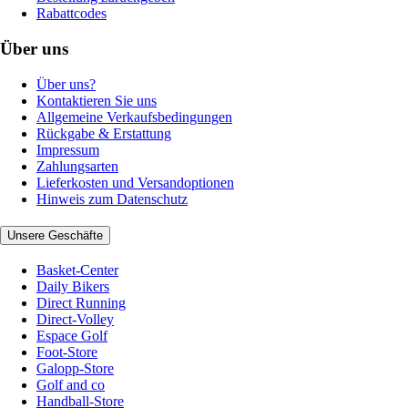
Rabattcodes
Über uns
Über uns?
Kontaktieren Sie uns
Allgemeine Verkaufsbedingungen
Rückgabe & Erstattung
Impressum
Zahlungsarten
Lieferkosten und Versandoptionen
Hinweis zum Datenschutz
Unsere Geschäfte
Basket-Center
Daily Bikers
Direct Running
Direct-Volley
Espace Golf
Foot-Store
Galopp-Store
Golf and co
Handball-Store