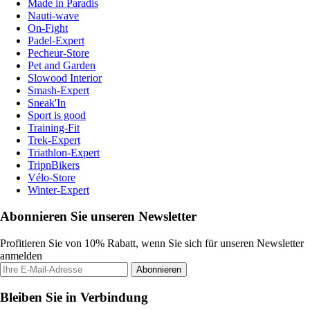
Made in Paradis
Nauti-wave
On-Fight
Padel-Expert
Pecheur-Store
Pet and Garden
Slowood Interior
Smash-Expert
Sneak'In
Sport is good
Training-Fit
Trek-Expert
Triathlon-Expert
TripnBikers
Vélo-Store
Winter-Expert
Abonnieren Sie unseren Newsletter
Profitieren Sie von 10% Rabatt, wenn Sie sich für unseren Newsletter
anmelden
Abonnieren
Bleiben Sie in Verbindung