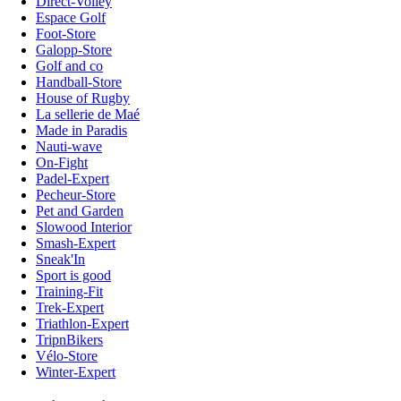
Direct-Volley
Espace Golf
Foot-Store
Galopp-Store
Golf and co
Handball-Store
House of Rugby
La sellerie de Maé
Made in Paradis
Nauti-wave
On-Fight
Padel-Expert
Pecheur-Store
Pet and Garden
Slowood Interior
Smash-Expert
Sneak'In
Sport is good
Training-Fit
Trek-Expert
Triathlon-Expert
TripnBikers
Vélo-Store
Winter-Expert