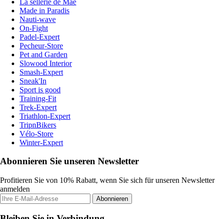
La sellerie de Maé
Made in Paradis
Nauti-wave
On-Fight
Padel-Expert
Pecheur-Store
Pet and Garden
Slowood Interior
Smash-Expert
Sneak'In
Sport is good
Training-Fit
Trek-Expert
Triathlon-Expert
TripnBikers
Vélo-Store
Winter-Expert
Abonnieren Sie unseren Newsletter
Profitieren Sie von 10% Rabatt, wenn Sie sich für unseren Newsletter
anmelden
Abonnieren
Bleiben Sie in Verbindung