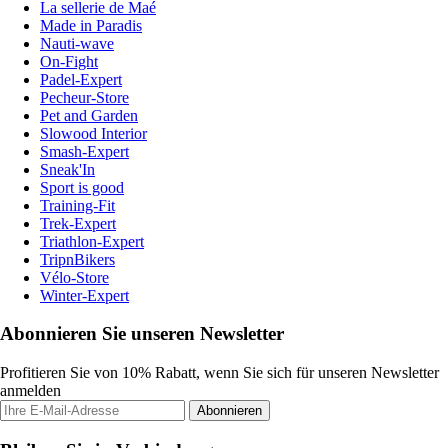
La sellerie de Maé
Made in Paradis
Nauti-wave
On-Fight
Padel-Expert
Pecheur-Store
Pet and Garden
Slowood Interior
Smash-Expert
Sneak'In
Sport is good
Training-Fit
Trek-Expert
Triathlon-Expert
TripnBikers
Vélo-Store
Winter-Expert
Abonnieren Sie unseren Newsletter
Profitieren Sie von 10% Rabatt, wenn Sie sich für unseren Newsletter
anmelden
Abonnieren