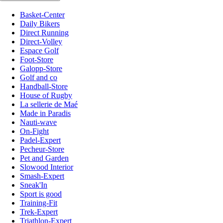
Basket-Center
Daily Bikers
Direct Running
Direct-Volley
Espace Golf
Foot-Store
Galopp-Store
Golf and co
Handball-Store
House of Rugby
La sellerie de Maé
Made in Paradis
Nauti-wave
On-Fight
Padel-Expert
Pecheur-Store
Pet and Garden
Slowood Interior
Smash-Expert
Sneak'In
Sport is good
Training-Fit
Trek-Expert
Triathlon-Expert